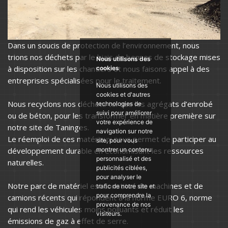
Dans un soucis de protection de l’environnement, nous
trions nos déchets par le biais de bennes de stockage mises
Nous utilisons des
à disposition sur les chantiers et nous faisons appel à des
cookies
entreprises spécialisées pour le traitement.
Nous utilisons des
cookies et d'autres
Nous recyclons nos déchets tel que les agrégats d’enrobé
technologies de
suivi pour améliorer
ou de béton, pour les transformer en matière première sur
votre expérience de
notre site de Taninges.
navigation sur notre
Le réemploi de ces matériaux nous permet de participer au
site, pour vous
développement durable en économisant les ressources
montrer un contenu
personnalisé et des
naturelles.
publicités ciblées,
pour analyser le
Notre parc de matériel est constitué de machines et de
trafic de notre site et
pour comprendre la
camions récents qui répondent à la norme EURO 6, norme
provenance de nos
qui rend les véhicules moins polluants et réduit les
visiteurs.
émissions de gaz à effet de serre.