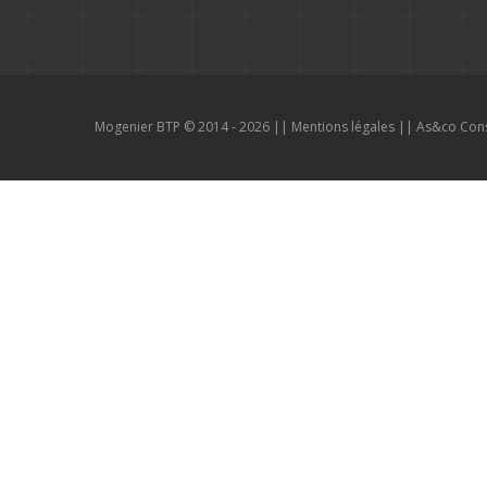
Mogenier BTP © 2014 - 2026 ||
Mentions légales
||
As&co Cons