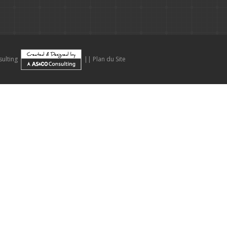
ulting
||
Plan du Site