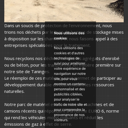
Dans un soucis de protection de l’environnement, nous
trions nos déchets par le biais de bennes de stockage mises
Nous utilisons des
à disposition sur les chantiers et nous faisons appel à des
cookies
entreprises spécialisées pour le traitement.
Nous utilisons des
cookies et d'autres
Nous recyclons nos déchets tel que les agrégats d’enrobé
technologies de
suivi pour améliorer
ou de béton, pour les transformer en matière première sur
votre expérience de
notre site de Taninges.
navigation sur notre
Le réemploi de ces matériaux nous permet de participer au
site, pour vous
développement durable en économisant les ressources
montrer un contenu
personnalisé et des
naturelles.
publicités ciblées,
pour analyser le
Notre parc de matériel est constitué de machines et de
trafic de notre site et
pour comprendre la
camions récents qui répondent à la norme EURO 6, norme
provenance de nos
qui rend les véhicules moins polluants et réduit les
visiteurs.
émissions de gaz à effet de serre.