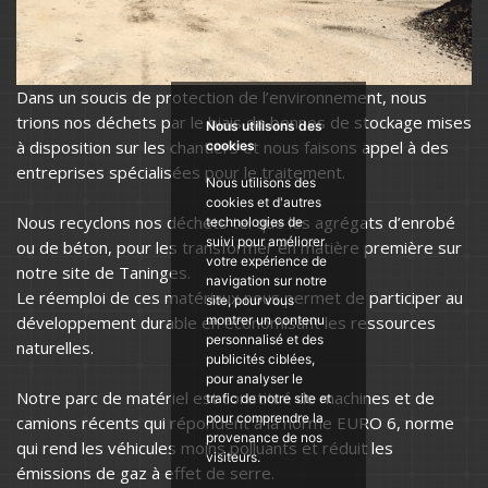
Dans un soucis de protection de l’environnement, nous
trions nos déchets par le biais de bennes de stockage mises
Nous utilisons des
à disposition sur les chantiers et nous faisons appel à des
cookies
entreprises spécialisées pour le traitement.
Nous utilisons des
cookies et d'autres
Nous recyclons nos déchets tel que les agrégats d’enrobé
technologies de
suivi pour améliorer
ou de béton, pour les transformer en matière première sur
votre expérience de
notre site de Taninges.
navigation sur notre
Le réemploi de ces matériaux nous permet de participer au
site, pour vous
développement durable en économisant les ressources
montrer un contenu
personnalisé et des
naturelles.
publicités ciblées,
pour analyser le
Notre parc de matériel est constitué de machines et de
trafic de notre site et
pour comprendre la
camions récents qui répondent à la norme EURO 6, norme
provenance de nos
qui rend les véhicules moins polluants et réduit les
visiteurs.
émissions de gaz à effet de serre.