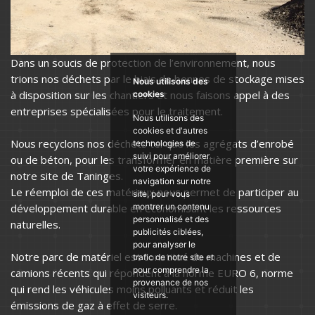
Dans un soucis de protection de l’environnement, nous
trions nos déchets par le biais de bennes de stockage mises
Nous utilisons des
à disposition sur les chantiers et nous faisons appel à des
cookies
entreprises spécialisées pour le traitement.
Nous utilisons des
cookies et d'autres
Nous recyclons nos déchets tel que les agrégats d’enrobé
technologies de
suivi pour améliorer
ou de béton, pour les transformer en matière première sur
votre expérience de
notre site de Taninges.
navigation sur notre
Le réemploi de ces matériaux nous permet de participer au
site, pour vous
développement durable en économisant les ressources
montrer un contenu
personnalisé et des
naturelles.
publicités ciblées,
pour analyser le
Notre parc de matériel est constitué de machines et de
trafic de notre site et
pour comprendre la
camions récents qui répondent à la norme EURO 6, norme
provenance de nos
qui rend les véhicules moins polluants et réduit les
visiteurs.
émissions de gaz à effet de serre.