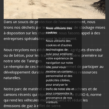
Dans un soucis de protection de l’environnement, nous
trions nos déchets par le biais de bennes de stockage mises
Nous utilisons des
à disposition sur les chantiers et nous faisons appel à des
cookies
entreprises spécialisées pour le traitement.
Nous utilisons des
cookies et d'autres
Nous recyclons nos déchets tel que les agrégats d’enrobé
technologies de
suivi pour améliorer
ou de béton, pour les transformer en matière première sur
votre expérience de
notre site de Taninges.
navigation sur notre
Le réemploi de ces matériaux nous permet de participer au
site, pour vous
développement durable en économisant les ressources
montrer un contenu
personnalisé et des
naturelles.
publicités ciblées,
pour analyser le
Notre parc de matériel est constitué de machines et de
trafic de notre site et
pour comprendre la
camions récents qui répondent à la norme EURO 6, norme
provenance de nos
qui rend les véhicules moins polluants et réduit les
visiteurs.
émissions de gaz à effet de serre.