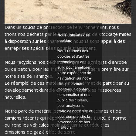
Dans un soucis de protection de l’environnement, nous
trions nos déchets par le biais de bennes de stockage mises
Nous utilisons des
à disposition sur les chantiers et nous faisons appel à des
cookies
entreprises spécialisées pour le traitement.
Nous utilisons des
cookies et d'autres
Nous recyclons nos déchets tel que les agrégats d’enrobé
technologies de
suivi pour améliorer
ou de béton, pour les transformer en matière première sur
votre expérience de
notre site de Taninges.
navigation sur notre
Le réemploi de ces matériaux nous permet de participer au
site, pour vous
développement durable en économisant les ressources
montrer un contenu
personnalisé et des
naturelles.
publicités ciblées,
pour analyser le
Notre parc de matériel est constitué de machines et de
trafic de notre site et
pour comprendre la
camions récents qui répondent à la norme EURO 6, norme
provenance de nos
qui rend les véhicules moins polluants et réduit les
visiteurs.
émissions de gaz à effet de serre.