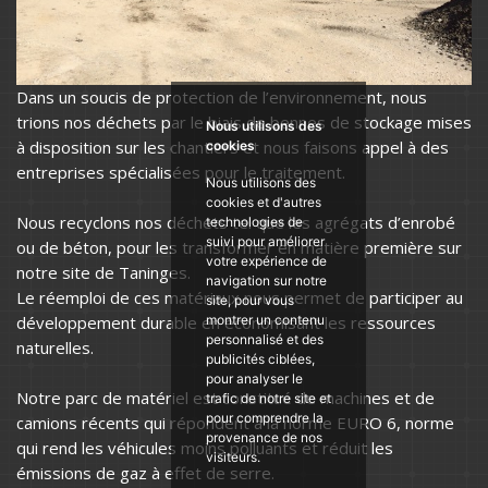
Dans un soucis de protection de l’environnement, nous
trions nos déchets par le biais de bennes de stockage mises
Nous utilisons des
à disposition sur les chantiers et nous faisons appel à des
cookies
entreprises spécialisées pour le traitement.
Nous utilisons des
cookies et d'autres
Nous recyclons nos déchets tel que les agrégats d’enrobé
technologies de
suivi pour améliorer
ou de béton, pour les transformer en matière première sur
votre expérience de
notre site de Taninges.
navigation sur notre
Le réemploi de ces matériaux nous permet de participer au
site, pour vous
développement durable en économisant les ressources
montrer un contenu
personnalisé et des
naturelles.
publicités ciblées,
pour analyser le
Notre parc de matériel est constitué de machines et de
trafic de notre site et
pour comprendre la
camions récents qui répondent à la norme EURO 6, norme
provenance de nos
qui rend les véhicules moins polluants et réduit les
visiteurs.
émissions de gaz à effet de serre.