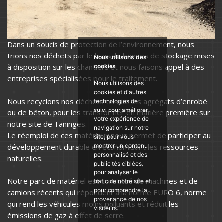
Dans un soucis de protection de l’environnement, nous
trions nos déchets par le biais de bennes de stockage mises
Nous utilisons des
à disposition sur les chantiers et nous faisons appel à des
cookies
entreprises spécialisées pour le traitement.
Nous utilisons des
cookies et d'autres
Nous recyclons nos déchets tel que les agrégats d’enrobé
technologies de
suivi pour améliorer
ou de béton, pour les transformer en matière première sur
votre expérience de
notre site de Taninges.
navigation sur notre
Le réemploi de ces matériaux nous permet de participer au
site, pour vous
développement durable en économisant les ressources
montrer un contenu
personnalisé et des
naturelles.
publicités ciblées,
pour analyser le
Notre parc de matériel est constitué de machines et de
trafic de notre site et
pour comprendre la
camions récents qui répondent à la norme EURO 6, norme
provenance de nos
qui rend les véhicules moins polluants et réduit les
visiteurs.
émissions de gaz à effet de serre.